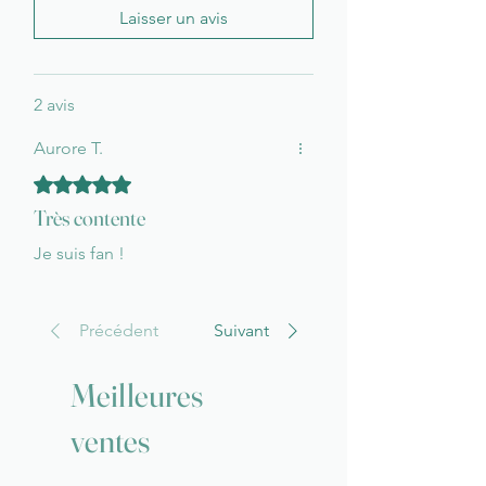
Laisser un avis
PHOSPHOLIPIDES
GLYCINE DE SOJA
PARFUM
RAISIN ET MÛRE
2 avis
Aurore T.
Noté 5 sur 5.
Très contente
Je suis fan !
Précédent
Suivant
Meilleures
ventes