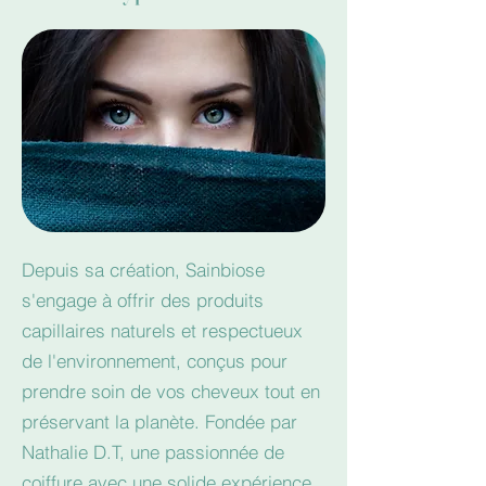
Depuis sa création, Sainbiose
s'engage à offrir des produits
capillaires naturels et respectueux
de l'environnement, conçus pour
prendre soin de vos cheveux tout en
préservant la planète. Fondée par
Nathalie D.T, une passionnée de
coiffure avec une solide expérience