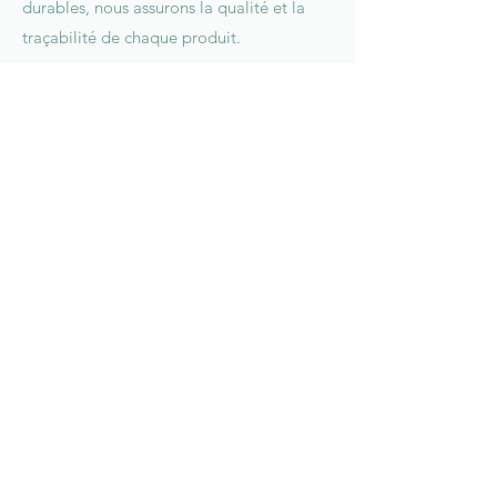
durables, nous assurons la qualité et la
traçabilité de chaque produit.
Vos cheveux
méritent le meilleur
Bienvenue chez Sainbiose, une ligne de
produits capillaires unique, naturelle et
entièrement respectueuse de vos cheveux.
Accueil
Boutique
La marque