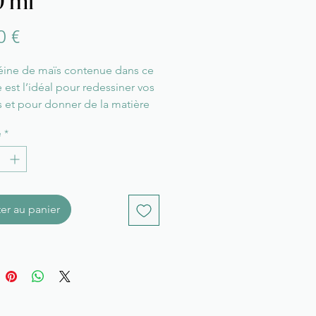
 ml
Prix
0 €
éine de maïs contenue dans ce
est l’idéal pour redessiner vos
 et pour donner de la matière
eux et éliminer les frisottis.
é
*
ion :
haque shampoing laisser poser
es . Pour une meilleure
ion, utiliser un peigne.
er au panier
ion :
avaler . En cas de contact avec
x rincer immédiatement avec de