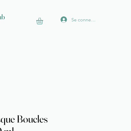
ub
Se connecter
que Boucles