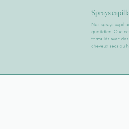
Sprays capill
Nos sprays capilla
quotidien. Que ce 
formulés avec des 
cheveux secs ou h