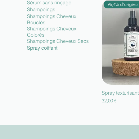
Sérum sans rinçage
Shampoings
Shampoings Cheveux
Bouclés
Shampoings Cheveux
Colorés
Shampoings Cheveux Secs
Spray coiffant
Spray texturisan
Prix
32,00 €