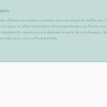
aires
ires offrent une solution pratique pour protéger et coiffer vos 
soit pour un effet volumisant, thermoprotecteur ou fixant, nos 
ingrédients naturels pour préserver la santé de vos cheveux. Va
umides pour une coiffure parfaite.