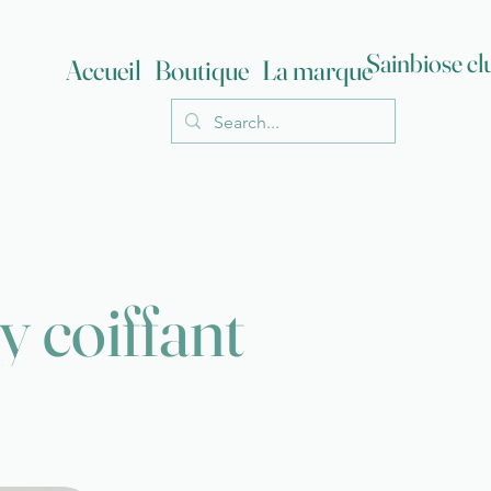
Sainbiose cl
Accueil
Boutique
La marque
y coiffant