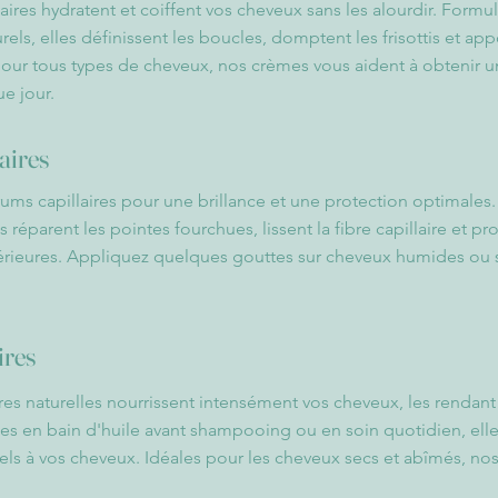
ires hydratent et coiffent vos cheveux sans les alourdir. Formul
rels, elles définissent les boucles, domptent les frisottis et ap
 pour tous types de cheveux, nos crèmes vous aident à obtenir u
e jour.
aires
ms capillaires pour une brillance et une protection optimales.
ils réparent les pointes fourchues, lissent la fibre capillaire et p
térieures. Appliquez quelques gouttes sur cheveux humides ou s
ires
ires naturelles nourrissent intensément vos cheveux, les rendant 
ables en bain d'huile avant shampooing ou en soin quotidien, ell
els à vos cheveux. Idéales pour les cheveux secs et abîmés, nos