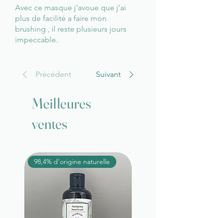
Avec ce masque j'avoue que j'ai
plus de facilité a faire mon
brushing , il reste plusieurs jours
impeccable.
Précédent
Suivant
Meilleures
ventes
98,4% d'origine naturelle
98,6% d'origine naturelle