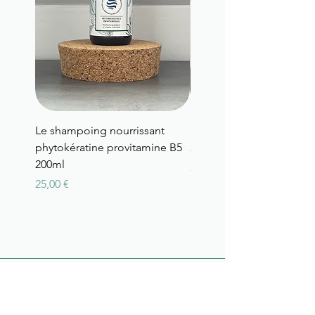
Le shampoing nourrissant
Le shampoing Régénéra
phytokératine provitamine B5
200ml
200ml
Prix
25,00 €
Prix
25,00 €
Vos cheveux
méritent le meilleur