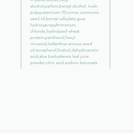
alcohol,parfum,benzyl alcohol, inulin
polyquaternium-10,ricinus communis
seed oil,benzyl sallcylate,guar
hydroxypropyltrimonium
chloride,hydrolyzed wheat
protein,panthenol,hexyl
cinnamal,hellanthus annuus seed
oil,tocopherol,linalool,dehydroacetic
acid,aloe barbadensis leaf juice
powder,citric acid,sodium benzoate