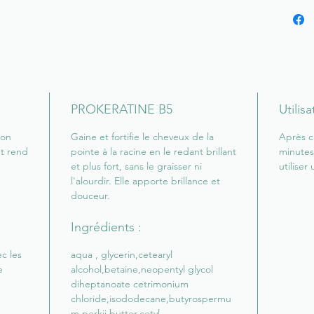
beauté 
phytoké
formule
végétal
de prot
cheveu
PROKERATINE B5
Utilisa
ACTIFS
ion
Gaine et fortifie le cheveux de la
Après c
PHYTO
et rend
pointe à la racine en le redant brillant
minutes
et plus fort, sans le graisser ni
utiliser
PROVIT
l'alourdir. Elle apporte brillance et
PARFU
douceur.
FLEUR 
Ingrédients :
c les
aqua , glycerin,cetearyl
e
alcohol,betaine,neopentyl glycol
diheptanoate cetrimonium
chloride,isododecane,butyrospermu
m perkii butter,cetyl