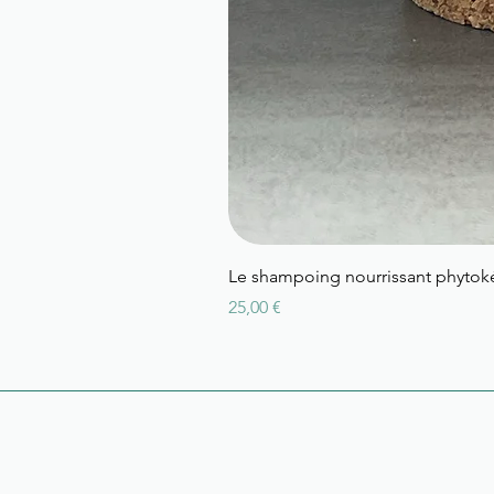
Le shampoing nourrissant phytoké
Prix
25,00 €