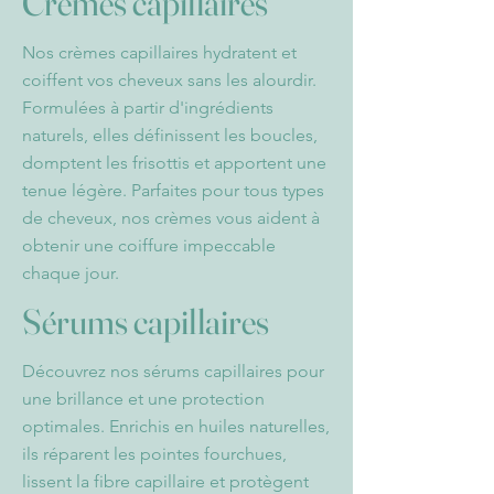
Crèmes capillaires
Nos crèmes capillaires hydratent et
coiffent vos cheveux sans les alourdir.
Formulées à partir d'ingrédients
naturels, elles définissent les boucles,
domptent les frisottis et apportent une
tenue légère. Parfaites pour tous types
de cheveux, nos crèmes vous aident à
obtenir une coiffure impeccable
chaque jour.
Sérums capillaires
Découvrez nos sérums capillaires pour
une brillance et une protection
optimales. Enrichis en huiles naturelles,
ils réparent les pointes fourchues,
lissent la fibre capillaire et protègent